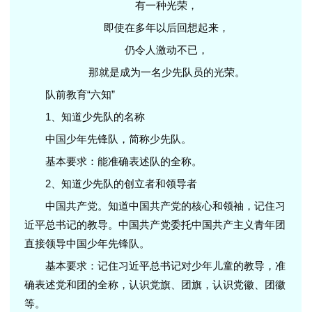
有一种光荣，
即使在多年以后回想起来，
仍令人激动不已，
那就是成为一名少先队员的光荣。
队前教育“六知”
1、知道少先队的名称
中国少年先锋队，简称少先队。
基本要求：能准确表述队的全称。
2、知道少先队的创立者和领导者
中国共产党。知道中国共产党的核心和领袖，记住习
近平总书记的教导。中国共产党委托中国共产主义青年团
直接领导中国少年先锋队。
基本要求：记住习近平总书记对少年儿童的教导，准
确表述党和团的全称，认识党旗、团旗，认识党徽、团徽
等。