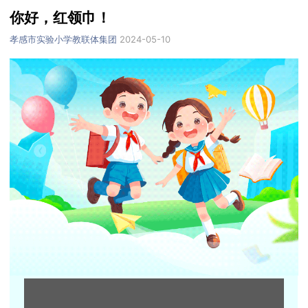
你好，红领巾！
孝感市实验小学教联体集团
2024-05-10