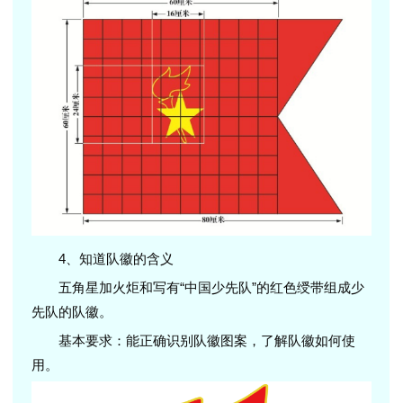
4、知道队徽的含义
五角星加火炬和写有“中国少先队”的红色绶带组成少
先队的队徽。
基本要求：能正确识别队徽图案，了解队徽如何使
用。