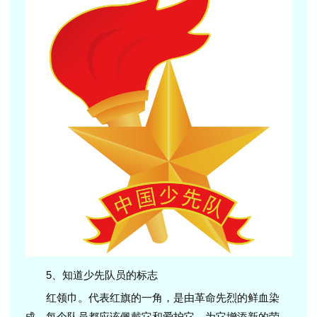
5、知道少先队员的标志
红领巾。代表红旗的一角，是由革命先烈的鲜血染
成。每个队员都应该佩戴它和爱护它，为它增添新的荣