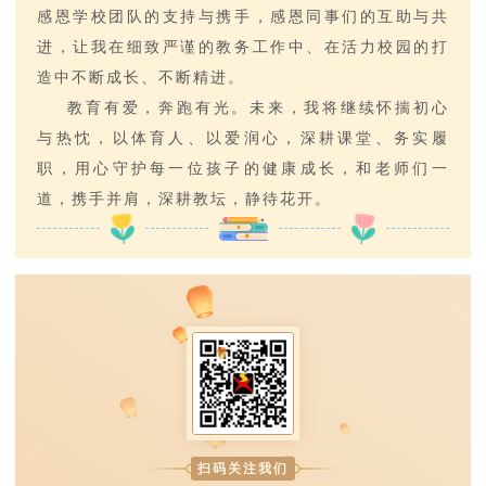
感恩学校团队的支持与携手，感恩同事们的互助与共
进，让我在细致严谨的教务工作中、在活力校园的打
造中不断成长、不断精进。
教育有爱，奔跑有光。未来，我将继续怀揣初心
与热忱，以体育人、以爱润心，深耕课堂、务实履
职，用心守护每一位孩子的健康成长，和老师们一
道，携手并肩，深耕教坛，静待花开。
扫码关注我们