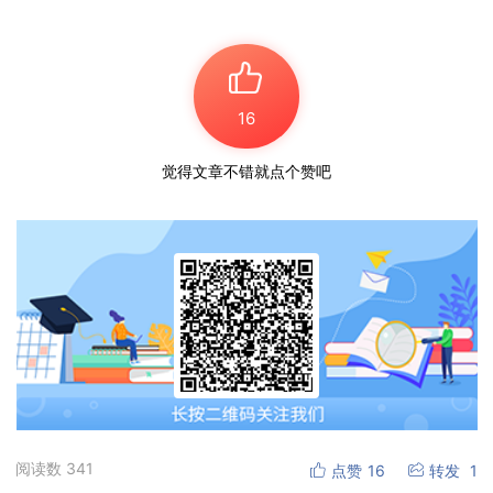
16
觉得文章不错就点个赞吧
阅读数
341
点赞
16
转发
1