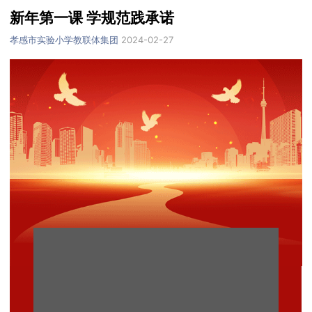
新年第一课 学规范践承诺
孝感市实验小学教联体集团
2024-02-27