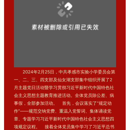
2024年2月25日，中共孝感市实验小学委员会第
一、二、三、四支部及仙女湖支部集中组织开展了2
月主题党日活动暨学习贯彻习近平新时代中国特色社
会主义思想主题教育推进活动。全体党员除公差、病
事假，全部参加活动。 首先，会议落实了“规定动
作”——规范交纳党费、重温入党誓词、集体诵读党
章、专题学习习近平新时代中国特色社会主义思想四
项规定议程。 接着全体党员集中学习了习近平总书