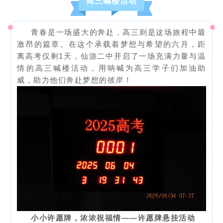
高三喊楼活动
青春是一场盛大的奔赴，高三则是这场旅程中最
激昂的篇章。在这个承载着梦想与希望的六月，距
离高考仅剩1天，仙游二中开启了一场充满力量与温
情的高三喊楼活动，用呐喊为高三学子们加油助
威，助力他们奔赴梦想的彼岸！
小小许愿牌，浓浓祝福情——许愿牌悬挂活动