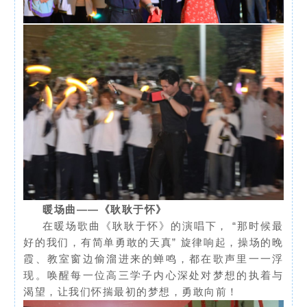
暖场曲——《耿耿于怀》
在暖场歌曲《
耿耿于怀
》的演唱下， “那时候最
好的我们，有简单勇敢的天真” 旋律响起，操场的晚
霞、教室窗边偷溜进来的蝉鸣，都在歌声里一一浮
现。唤醒每一位高三学子内心深处对梦想的执着与
渴望，让我们怀揣最初的梦想，勇敢向前！