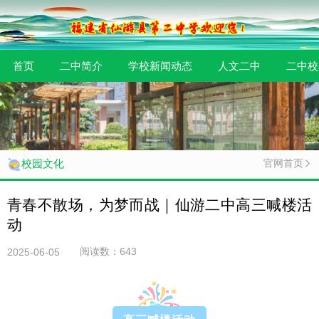
首页
二中简介
学校新闻动态
人文二中
二中校
官网首页
校园文化
青春不散场，为梦而战｜仙游二中高三喊楼活
动
阅读数：
643
2025-06-05