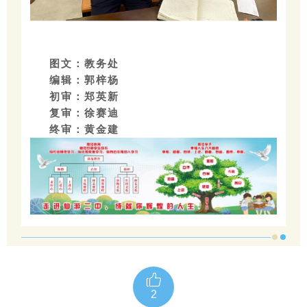
图文：教务处
编辑：郭梓杨
初审：郑英新
复审：徐赛迪
终审：黄金建
2