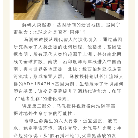
解码人类起源：基因绘制的迁徙地图。追问宇
宙生命：地球之外是否有“同伴”？
马润林教授从现代智人的演化切入，通过基因
研究揭示了人类迁徙的壮阔历程。他指出，基因证
据表明，所有现代人类均起源于非洲，并分南北两
线向全球扩散。南线：沿印度洋海岸线进入中国西
南，再向世界各地迁徙；北线：经西伯利亚抵达黄
河流域，形成东亚人群。
马教授特别以长江流域人
群的ADH1B47His基因为例，生动展示了环境如何
塑造基因，该变异显著提升了酒精代谢能力，印证
了“适者生存”的进化法则。
讲座第二部分，马教授将视野投向浩瀚宇宙，
探讨地外生命存在的可能性：
地球生命诞生的六大要素：适宜温度、液态
水、稳定宇宙环境、遗传变异、大气层与光照；生
命起源假说：从“陨石播种论”到火星氨基酸的发