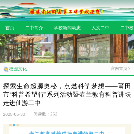
首页
二中简介
学校新闻动态
人文二中
二中校
官网首页
校园文化
探索生命起源奥秘，点燃科学梦想——莆田
市“科普希望行”系列活动暨壶兰教育科普讲坛
走进仙游二中
阅读数：
262
2025-05-30
壶兰教育科普讲坛走进仙游二中