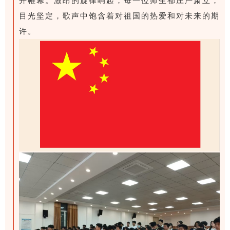
开帷幕。激昂的旋律响起，每一位师生都庄严肃立，
目光坚定，歌声中饱含着对祖国的热爱和对未来的期
许。