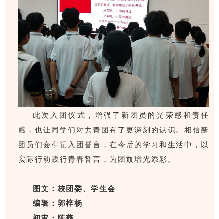
此次入团仪式，增强了新团员的光荣感和责任
感，也让同学们对共青团有了更深刻的认识。相信新
团员们会牢记入团誓言，在今后的学习和生活中，以
实际行动践行青春誓言，为团旗增光添彩。
图文：校团委、学生会
编辑：郭梓杨
初审：陈燕